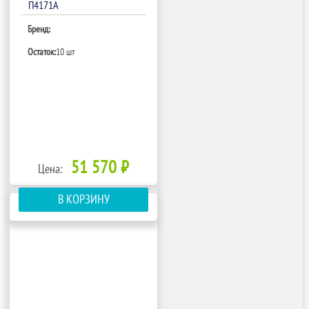
П4171A
Бренд:
Остаток:
10 шт
51 570 ₽
Цена:
В КОРЗИНУ