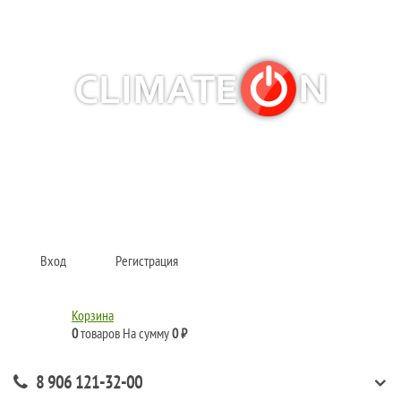
Кондиционеры и сплит-системы, газовые котлы, тепловые завесы, водяные
тепловентиляторы для квартиры, дома, офиса с доставкой в Самара и по
всей России.
Climate for life
Вход
Регистрация
Корзина
0
товаров
На сумму
0 ₽
8 906 121-32-00