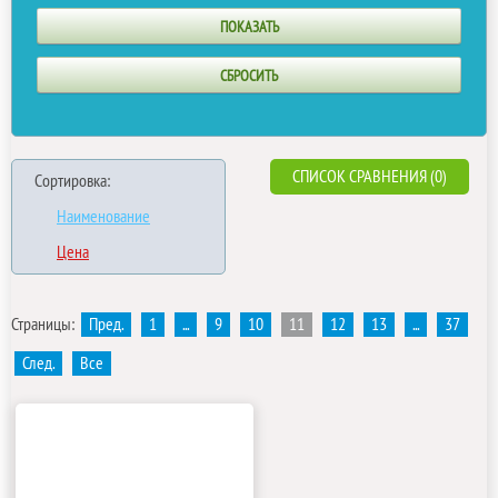
СПИСОК СРАВНЕНИЯ (0)
Сортировка:
Наименование
Цена
Страницы:
Пред.
1
...
9
10
11
12
13
...
37
След.
Все