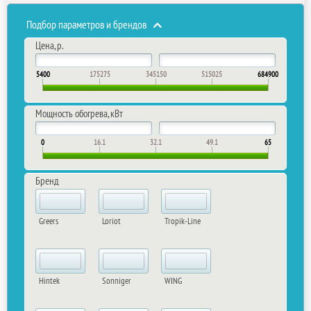
Подбор параметров и брендов
Цена, р.
5400
175275
345150
515025
684900
Мощность обогрева, кВт
0
16.1
32.1
49.1
65
Бренд
Greers
Loriot
Tropik-Line
Hintek
Sonniger
WING