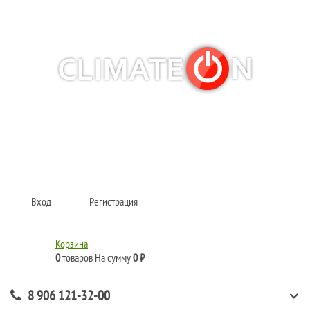
Кондиционеры и сплит-системы, газовые котлы, тепловые завесы, водяные
тепловентиляторы для квартиры, дома, офиса с доставкой в Самара и по
всей России.
Climate for life
Вход
Регистрация
Корзина
0
товаров
На сумму
0 ₽
8 906 121-32-00