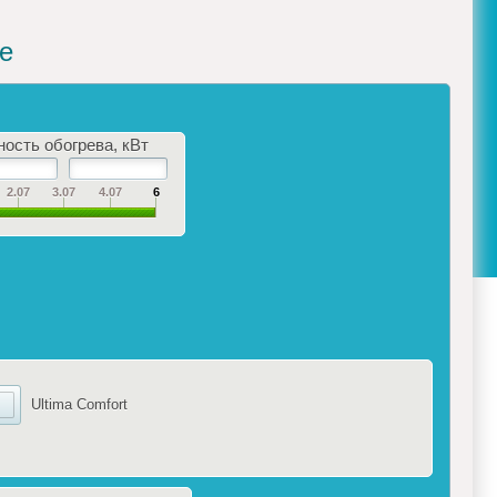
е
ость обогрева, кВт
2.07
3.07
4.07
6
Ultima Comfort