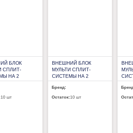
ИЙ БЛОК
ВНЕШНИЙ БЛОК
ВНЕ
И СПЛИТ-
МУЛЬТИ СПЛИТ-
МУЛ
МЫ НА 2
СИСТЕМЫ НА 2
СИС
ТЫ LORIOT
КОМНАТЫ LORIOT
COM
Бренд:
Брен
MATCH LAC-
MULTI MATCH LAC-
3FM
OUT
18AIM-OUT
:
10 шт
Остаток:
10 шт
Остат