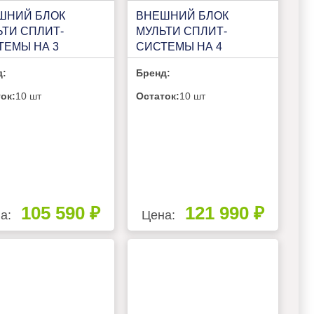
ШНИЙ БЛОК
ВНЕШНИЙ БЛОК
ЬТИ СПЛИТ-
МУЛЬТИ СПЛИТ-
ТЕМЫ НА 3
СИСТЕМЫ НА 4
НАТЫ FUNAI
КОМНАТЫ FUNAI
д:
Бренд:
AMI KODO FREE
ORIGAMI KODO FREE
H RAM-I-
MATCH RAM-I-
ок:
10 шт
Остаток:
10 шт
0HP.01/U
4OK85HP.01/U
105 590 ₽
121 990 ₽
а:
Цена: