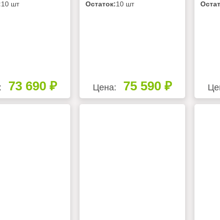
RAM-I-
MATCH RAM-I-
21AI
:
10 шт
Остаток:
10 шт
Остат
P.01/U
2OK55HP.01/U
73 690 ₽
75 590 ₽
:
Цена:
Це