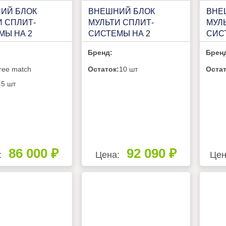
ИЙ БЛОК
ВНЕШНИЙ БЛОК
ВНЕ
И СПЛИТ-
МУЛЬТИ СПЛИТ-
МУЛ
МЫ НА 2
СИСТЕМЫ НА 2
СИС
ТЫ HISENSE
КОМНАТЫ FUNAI
КОМ
Бренд:
Брен
MATCH AMW2-
KIRIGAMI FREE MATCH
ORIG
XC LP
RAM-I-2KG55HP.01/U
MATC
ree match
Остаток:
10 шт
Остат
3OK8
:
5 шт
86 000 ₽
92 090 ₽
:
Цена:
Цен