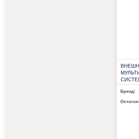
ВНЕШН
МУЛЬТ
СИСТЕ
КОМНА
Бренд:
MULTI 
14AIM-
Остаток