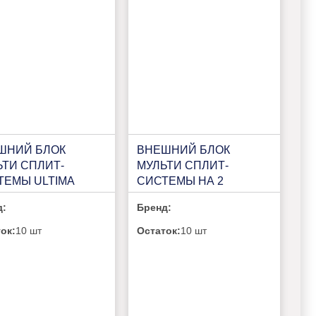
ШНИЙ БЛОК
ВНЕШНИЙ БЛОК
ЬТИ СПЛИТ-
МУЛЬТИ СПЛИТ-
ТЕМЫ ULTIMA
СИСТЕМЫ НА 2
FORT ECLIPSE UC-
КОМНАТЫ FUNAI
д:
Бренд:
A24-OUT
KIRIGAMI FREE MATCH
RAM-I-2KG40HP.01/U
ок:
10 шт
Остаток:
10 шт