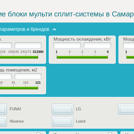
е блоки мульти сплит-системы в Самар
параметров и брендов
.
Мощность охлаждения, кВт
Мощн
7218
169245
241273
313300
1
2
2
3
4
1
ь помещения, м2
60
81
101
121
FUNAI
LG
Hisense
Loriot