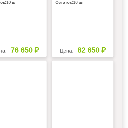
M-OUT
27AIM-OUT
ок:
10 шт
Остаток:
10 шт
76 650 ₽
82 650 ₽
на:
Цена: