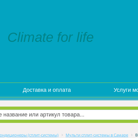
Climate for life
Доставка и оплата
Услуги м
ондиционеры (сплит-системы)
Мульти сплит-системы в Самаре
В