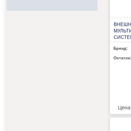
ВНЕШН
МУЛЬТ
СИСТЕ
КОМНА
Бренд:
KIRIGA
RAM-I-
Остаток
Цена