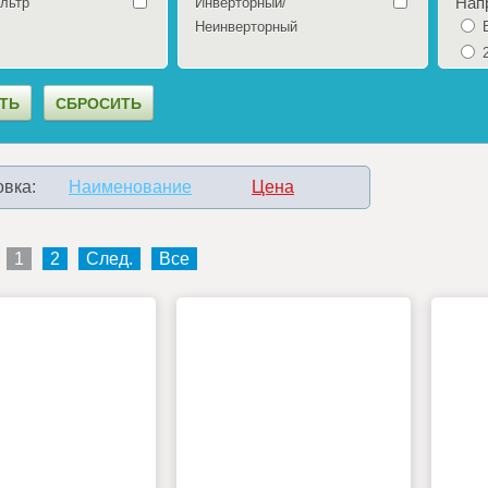
Нап
льтр
Инверторный/
Неинверторный
вка:
Наименование
Цена
1
2
След.
Все