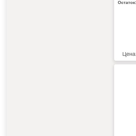
MATCH 
Остаток
2OK40H
Цена