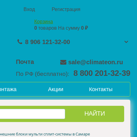
Вход
Регистрация
Корзина
0
товаров
На сумму
0 ₽
8 906 121-32-00
Почта
sale@climateon.ru
8 800 201-32-39
По РФ (бесплатно):
онтажа
Акции
Контакты
нешние блоки мульти сплит-системы в Самаре