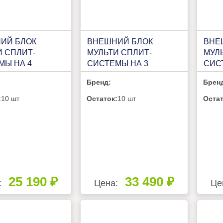
ИЙ БЛОК
ВНЕШНИЙ БЛОК
ВНЕ
И СПЛИТ-
МУЛЬТИ СПЛИТ-
МУЛ
МЫ НА 4
СИСТЕМЫ НА 3
СИС
ТЫ FUNAI
КОМНАТЫ FUNAI
COM
Бренд:
Брен
MI FREE MATCH
ORIGAMI KODO FREE
2FM
4KG105HP.01/U
MATCH RAM-I-
:
10 шт
Остаток:
10 шт
Остат
3OK60HP.01/U
25 190 ₽
33 490 ₽
:
Цена:
Це