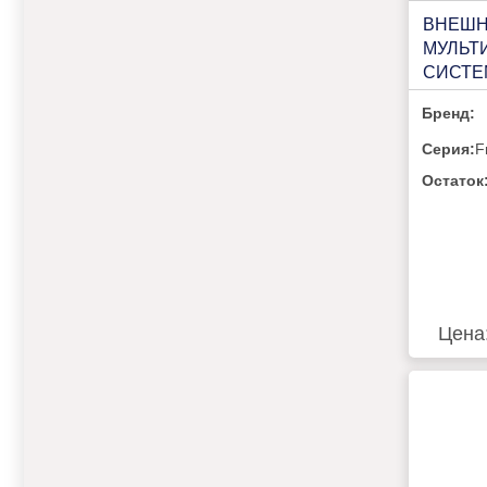
ВНЕШН
МУЛЬТ
СИСТЕ
КОМНА
Бренд:
FREE 
18U4R
Серия:
F
Остаток
Цена