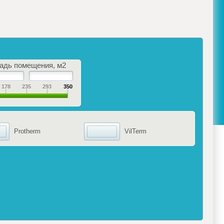
адь помещения, м2
178
235
293
350
Protherm
VilTerm