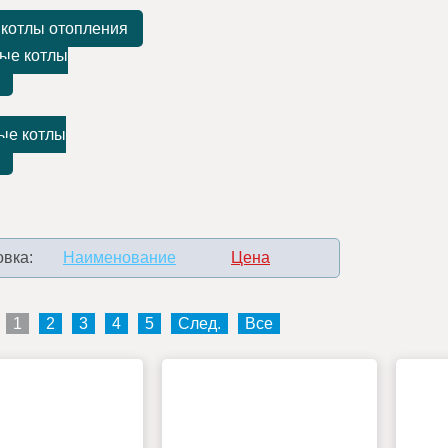
 котлы отопления
ые котлы
ые котлы
вка:
Наименование
Цена
1
2
3
4
5
След.
Все