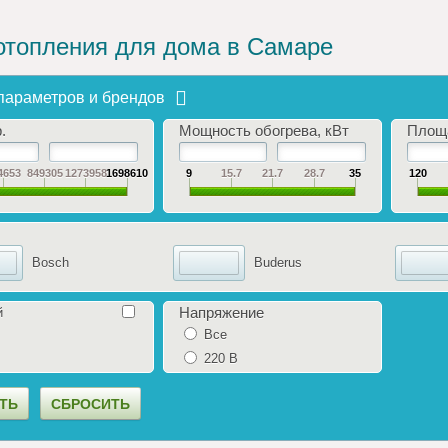
отопления для дома в Самаре
параметров и брендов
.
Мощность обогрева, кВт
Площ
4653
849305
1273958
1698610
9
15.7
21.7
28.7
35
120
Bosch
Buderus
Напряжение
й
Все
220 В