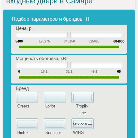
входные двери в Самаре
Подбор параметров и брендов
Цена, р.
5400
175275
345150
515025
684900
Мощность обогрева, кВт
0
16.1
32.1
49.1
65
Бренд
Greers
Loriot
Tropik-
Line
Hintek
Sonniger
WING