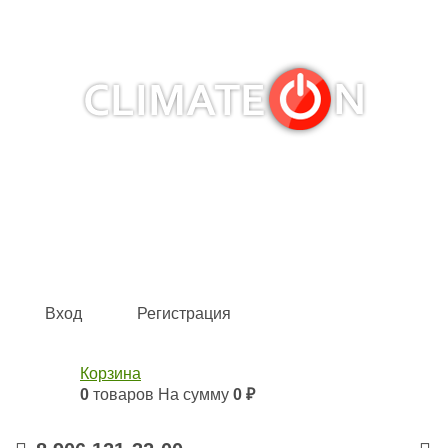
Кондиционеры и сплит-системы, газовые котлы,
тепловые завесы, водяные тепловентиляторы для
квартиры, дома, офиса с доставкой в Самара и по всей
России.
Climate for life
Вход
Регистрация
Корзина
0
товаров
На сумму
0 ₽