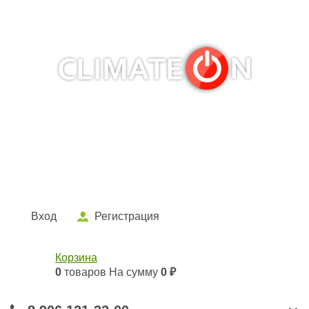
Кондиционеры и сплит-системы, газовые котлы,
тепловые завесы, водяные тепловентиляторы для
квартиры, дома, офиса с доставкой в Самара и по всей
России.
Climate for life
Вход
Регистрация
Корзина
0
товаров
На сумму
0 ₽