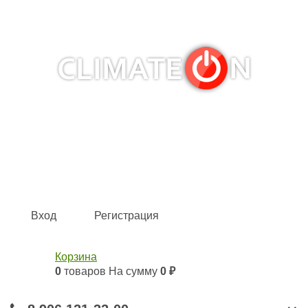
Кондиционеры и сплит-системы, газовые котлы,
тепловые завесы, водяные тепловентиляторы для
квартиры, дома, офиса с доставкой в Самара и по всей
России.
Climate for life
Вход
Регистрация
Корзина
0
товаров
На сумму
0 ₽