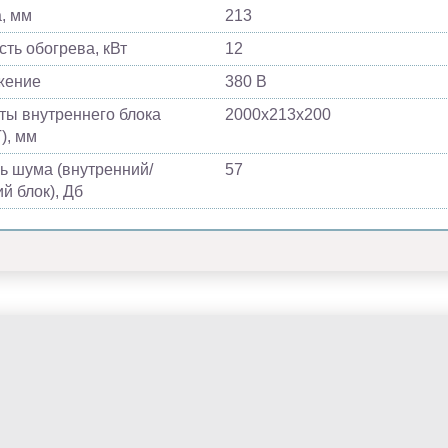
, мм
213
ть обогрева, кВт
12
жение
380 В
ты внутреннего блока
2000х213х200
), мм
ь шума (внутренний/
57
й блок), Дб