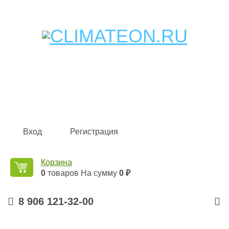
Кондиционеры и сплит-системы, газовые котлы,
тепловые завесы, водяные тепловентиляторы для
квартиры, дома, офиса с доставкой в Самара и по всей
России.
Climate for life
Вход
Регистрация
Корзина
0
товаров
На сумму
0 ₽
8 906 121-32-00