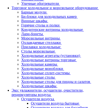
Уличные обогреватели
Торговое холодильное и морозильное оборудование
Барные модули
Би-блоки для холодильных камер
Винные шкафы
Горячие столы и полки
Кондитерские витрины холодильные
Лари-бонеты
Морозильные витрины
Охлаждаемые стеллажи
Прилавки холодильные
Столы морозильные
Холодильные агрегаты (установки)
Холодильные витрины торговые
Холодильные камеры
Холодильные моноблоки
Холодильные сплит-системы
Холодильные столы
Холодильные столы для пиццы и салатов
Холодильные шкафы
Эко: увлажнители, осушители, очистители,
рециркуляторы воздуха
Осушители воздуха
Осушители воздуха бытовые
Осушители воздуха для бассейнов