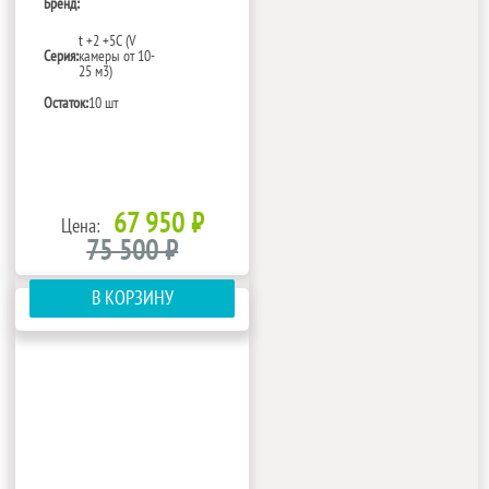
Бренд:
t +2 +5С (V
Серия:
камеры от 10-
25 м3)
Остаток:
10 шт
67 950 ₽
Цена:
75 500 ₽
В КОРЗИНУ