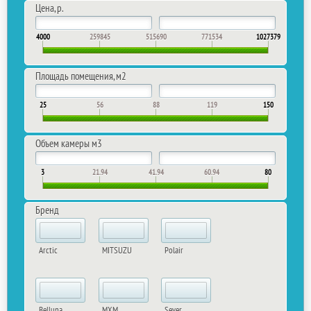
Цена, р.
4000
259845
515690
771534
1027379
Площадь помещения, м2
25
56
88
119
150
Объем камеры м​3
3
21.94
41.94
60.94
80
Бренд
Arctic
MITSUZU
Polair
Belluna
MXM
Sever