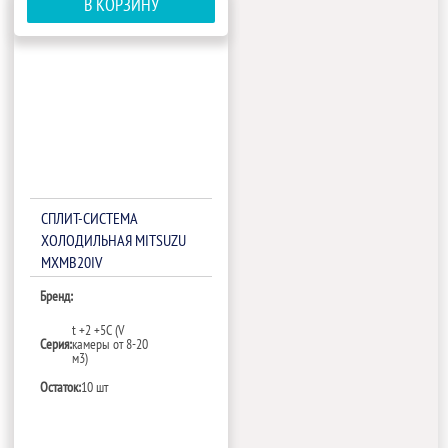
В КОРЗИНУ
СПЛИТ-СИСТЕМА
ХОЛОДИЛЬНАЯ MITSUZU
MXMB20IV
Бренд:
t +2 +5С (V
Серия:
камеры от 8-20
м3)
Остаток:
10 шт