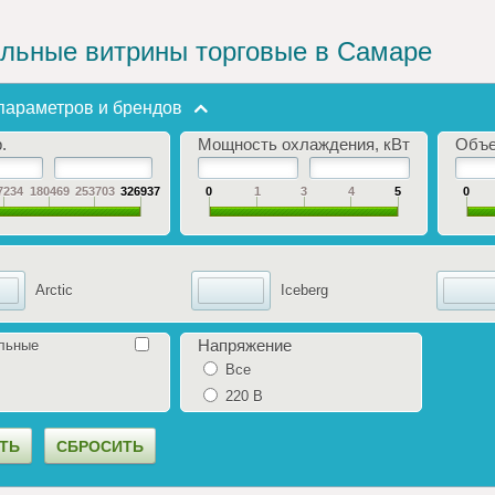
льные витрины торговые в Самаре
параметров и брендов
.
Мощность охлаждения, кВт
Объе
7234
180469
253703
326937
0
1
3
4
5
0
Arctic
Iceberg
Напряжение
льные
Все
220 В