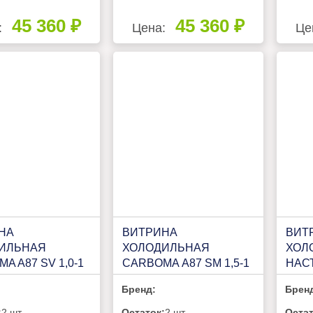
45 360 ₽
45 360 ₽
:
Цена:
Це
НА
ВИТРИНА
ВИТ
ИЛЬНАЯ
ХОЛОДИЛЬНАЯ
ХОЛ
A A87 SV 1,0-1
CARBOMA А87 SM 1,5-1
НАС
1,0 АРГО)
(ВХС-1,5 АРГО)
ПН 1
Бренд:
Брен
2P.1568)
(1801244P.1565)
:
2 шт
Остаток:
2 шт
Остат