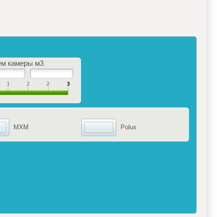
м камеры м​3
1
2
2
3
MXM
Polus