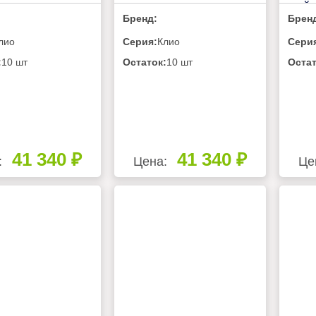
ХОЛОДМАШ
МАРИХОЛОДМАШ
КЕЙ
Бренд:
Брен
ХС-1,5
КЛИО ВХС-1,0
лио
Серия:
Клио
Сери
:
10 шт
Остаток:
10 шт
Остат
41 340 ₽
41 340 ₽
:
Цена:
Це