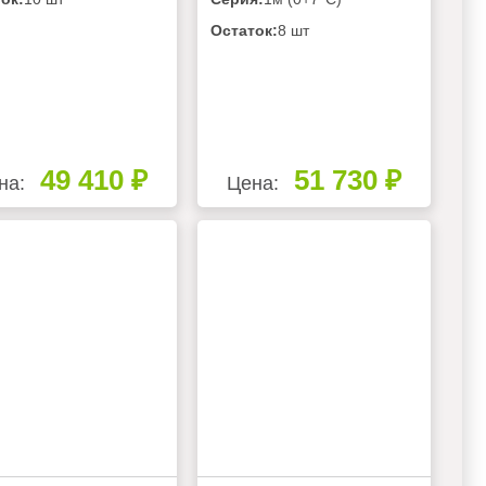
Остаток:
8 шт
49 410 ₽
51 730 ₽
на:
Цена: