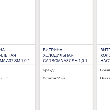
НА
ВИТРИНА
ВИТ
ИЛЬНАЯ
ХОЛОДИЛЬНАЯ
ХОЛ
A A37 SM 1,0-1
CARBOMA A37 SM 1,0-1
НАС
,0) (4 GN 1/3)
(ВХСВ-1,0 СУШИ-КЕЙС)
ПНК 
Бренд:
Брен
04P)
(4 GN 1/3)(1801472P)
:
2 шт
Остаток:
2 шт
Остат