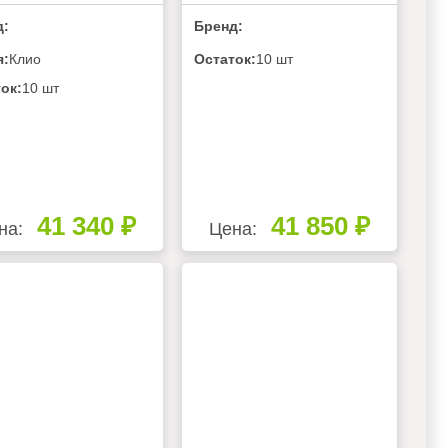
С
ПН 100
д:
Бренд:
я:
Клио
Остаток:
10 шт
ок:
10 шт
41 340 ₽
41 850 ₽
на:
Цена: