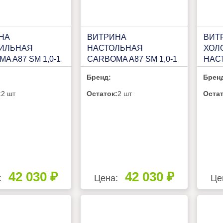
НА
ВИТРИНА
ВИТ
ИЛЬНАЯ
НАСТОЛЬНАЯ
ХОЛ
A A87 SM 1,0-1
CARBOMA A87 SM 1,0-1
НАС
0 АРГО)
(ВХС-1,0 АРГО ЛЮКС)
ПН 1
Бренд:
Брен
3P.1561)
(1801243P.1564)
:
2 шт
Остаток:
2 шт
Остат
42 030 ₽
42 030 ₽
:
Цена:
Це