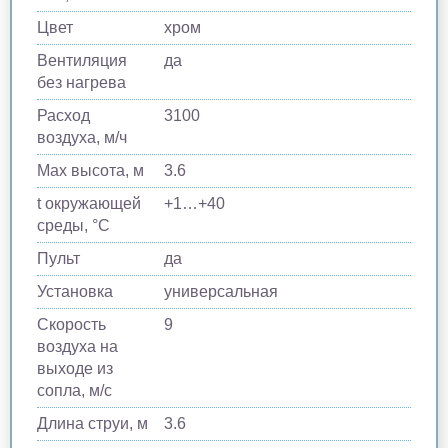
Цвет
хром
Вентиляция
да
без нагрева
Расход
3100
воздуха, м/ч
Max высота, м
3.6
t окружающей
+1…+40
среды, °C
Пульт
да
Установка
универсальная
Скорость
9
воздуха на
выходе из
сопла, м/с
Длина струи, м
3.6