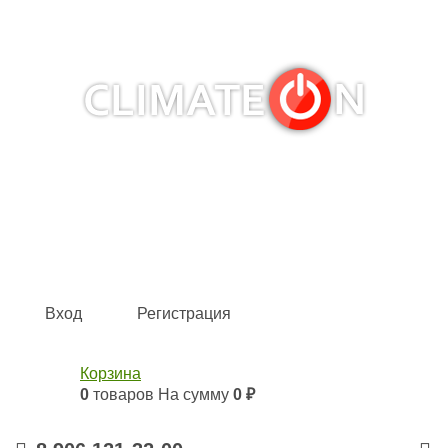
Кондиционеры и сплит-системы, газовые котлы,
тепловые завесы, водяные тепловентиляторы для
квартиры, дома, офиса с доставкой в Самара и по всей
России.
Climate for life
Вход
Регистрация
Корзина
0
товаров
На сумму
0 ₽