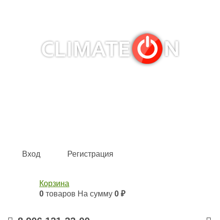
Кондиционеры и сплит-системы, газовые котлы,
тепловые завесы, водяные тепловентиляторы для
квартиры, дома, офиса с доставкой в Самара и по всей
России.
Climate for life
Вход
Регистрация
Корзина
0
товаров
На сумму
0 ₽