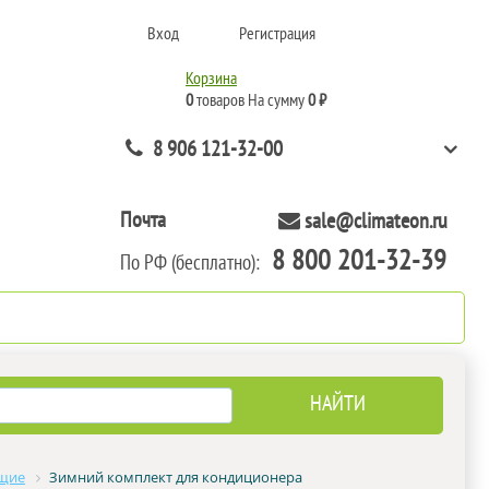
Вход
Регистрация
Корзина
0
товаров
На сумму
0 ₽
8 906 121-32-00
Почта
sale@climateon.ru
8 800 201-32-39
По РФ (бесплатно):
нтажа
Акции
Контакты
ющие
Зимний комплект для кондиционера