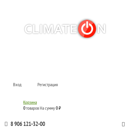
Кондиционеры и сплит-системы, газовые котлы, тепловые завесы, водяные
тепловентиляторы для квартиры, дома, офиса с доставкой в Самара и по
всей России.
Climate for life
Вход
Регистрация
Корзина
0
товаров
На сумму
0 ₽
8 906 121-32-00