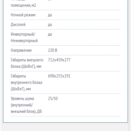
помещения, м2
Ночной режим
да
Дисплей
да
Инверторный/
да
Неинверторный
Напряжение
220 В
Габариты внешнего
712х459х277
блока (ШхВхГ), мм
Габариты
698х255х191
внутреннего блока
(ШхВхГ), мм
Уровень шума
25/50
(внутренний/
внешний блок), Дб