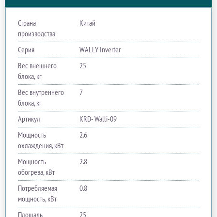
Страна
Китай
производства
Серия
WALLY Inverter
Вес внешнего
25
блока, кг
Вес внутреннего
7
блока, кг
Артикул
KRD- Walli-09
Мощность
2.6
охлаждения, кВт
Мощность
2.8
обогрева, кВт
Потребляемая
0.8
мощность, кВт
Площадь
25