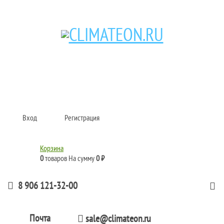
Кондиционеры и сплит-системы, газовые котлы, тепловые завесы, водяные
тепловентиляторы для квартиры, дома, офиса с доставкой в Самара и по
всей России.
Climate for life
Вход
Регистрация
Корзина
0
товаров
На сумму
0 ₽
8 906 121-32-00
Почта
sale@climateon.ru