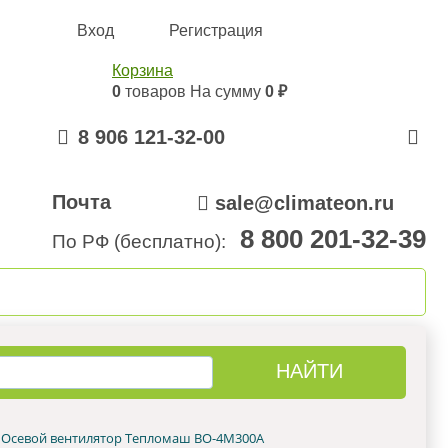
Вход
Регистрация
Корзина
0
товаров
На сумму
0 ₽
8 906 121-32-00
Почта
sale@climateon.ru
8 800 201-32-39
По РФ (бесплатно):
онтажа
Акции
Контакты
Осевой вентилятор Тепломаш ВО-4М300A