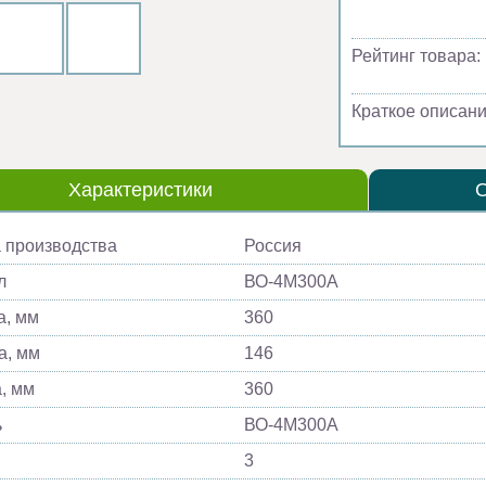
Рейтинг товара:
Краткое описани
Характеристики
 производства
Россия
л
ВО-4М300A
, мм
360
а, мм
146
, мм
360
ь
ВО-4М300A
3