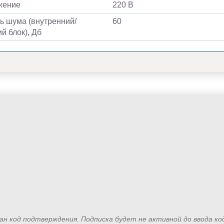
жение
220 В
ь шума (внутренний/
60
й блок), Дб
лан код подтверждения. Подписка будет не активной до ввода к