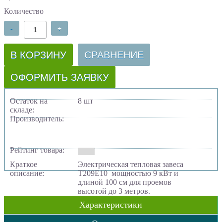
Количество
-
+
В КОРЗИНУ
СРАВНЕНИЕ
ОФОРМИТЬ ЗАЯВКУ
Остаток на
8 шт
складе:
Производитель:
Рейтинг товара:
Краткое
Электрическая тепловая завеса
описание:
Т209Е10 мощностью 9 кВт и
длиной 100 см для проемов
высотой до 3 метров.
Характеристики