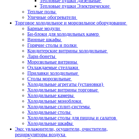
Тепловые пушки Дизельные
Тепловые пушки Электрические
Теплые полы
Уличные обогреватели
Торговое холодильное и морозильное оборудование
Барные модули
Би-блоки для холодильных камер
Винные шкафы
Горячие столы и полки
Кондитерские витрины холодильные
Лари-бонеты
Морозильные витрины
Охлаждаемые стеллажи
Прилавки холодильные
Столы морозильные
Холодильные агрегаты (установки)
Холодильные витрины торговые
Холодильные камеры
Холодильные моноблоки
Холодильные сплит-системы
Холодильные столы
Холодильные столы для пиццы и салатов
Холодильные шкафы
Эко: увлажнители, осушители, очистители,
рециркуляторы воздуха