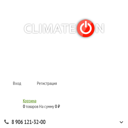
Кондиционеры и сплит-системы, газовые котлы, тепловые завесы, водяные
тепловентиляторы для квартиры, дома, офиса с доставкой в Самара и по
всей России.
Climate for life
Вход
Регистрация
Корзина
0
товаров
На сумму
0 ₽
8 906 121-32-00