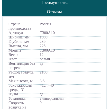
Преимущества
Отзывы
Страна
Россия
производства
Артикул
Т300A10
Ширина, мм
1000
Глубина, мм
239
Высота, мм
226
Модель
Т300A10
Вес, кг
12
Цвет
белый
Вентиляция без
да
нагрева
Расход воздуха,
2100
м/ч
Max высота, м
3.6
t окружающей
+1…+40
среды, °C
Пульт
да
Установка
универсальная
Скорость
9
воздуха на