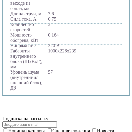
выходе из
сопла, м/с
Длина струи, м
3.6
Сила тока, A
0.75
Количество
3
скоростей
Мощность
0.164
обогрева, кВт
Напряжение
220 В
Габариты
1000х226х239
внутреннего
блока (ШхВхГ),
мм
Уровень шума
57
(внутренний/
внешний блок),
Дб
Подписка на рассылку:
Новинки каталога
Спецпредложения
Новости