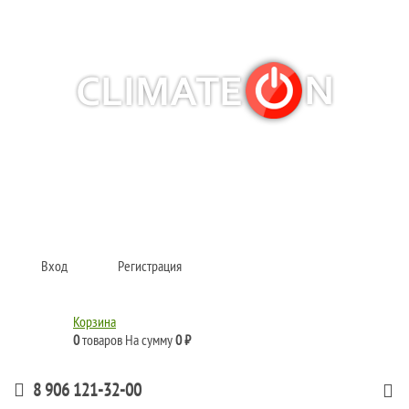
Кондиционеры и сплит-системы, газовые котлы, тепловые завесы, водяные
тепловентиляторы для квартиры, дома, офиса с доставкой в Самара и по
всей России.
Climate for life
Вход
Регистрация
Корзина
0
товаров
На сумму
0 ₽
8 906 121-32-00