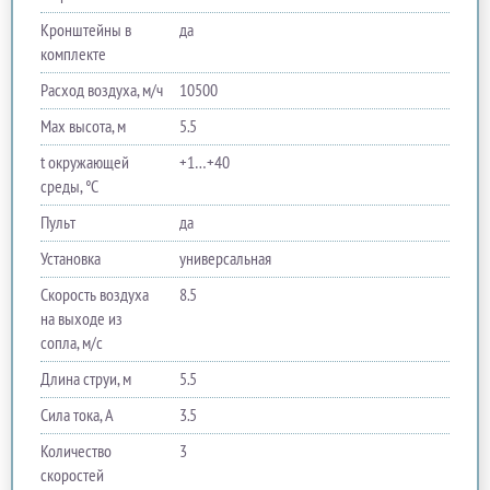
Кронштейны в
да
комплекте
Расход воздуха, м/ч
10500
Max высота, м
5.5
t окружающей
+1…+40
среды, °C
Пульт
да
Установка
универсальная
Скорость воздуха
8.5
на выходе из
сопла, м/с
Длина струи, м
5.5
Сила тока, A
3.5
Количество
3
скоростей