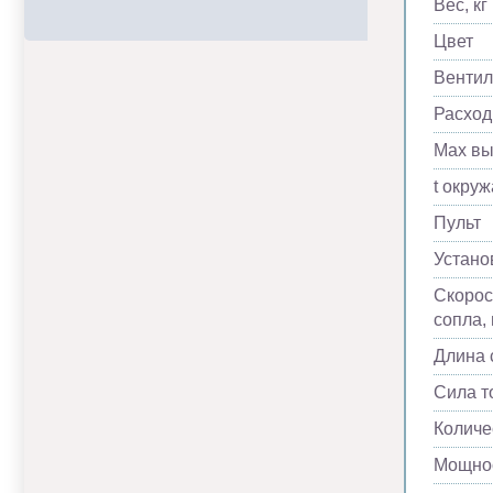
Вес, кг
Цвет
Вентил
Расход
Max вы
t окру
Пульт
Устано
Скорос
сопла, 
Длина 
Сила т
Количе
Мощнос