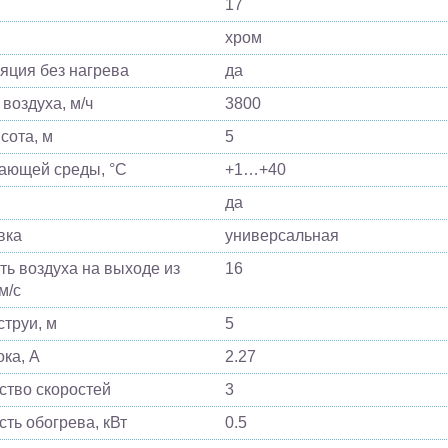
17
хром
яция без нагрева
да
 воздуха, м/ч
3800
сота, м
5
жающей среды, °C
+1…+40
да
вка
универсальная
ть воздуха на выходе из
16
м/с
струи, м
5
ока, A
2.27
ство скоростей
3
ть обогрева, кВт
0.5