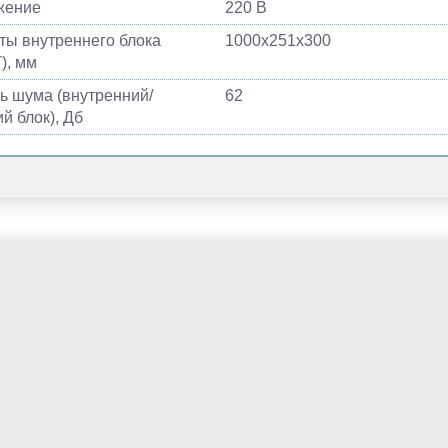
жение
220 В
ты внутреннего блока
1000х251х300
), мм
ь шума (внутренний/
62
й блок), Дб