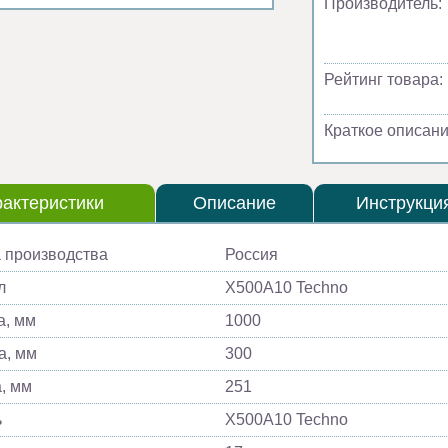
Производитель:
Рейтинг товара:
Краткое описани
актеристики
Описание
Инструкци
 производства
Россия
л
Х500A10 Techno
, мм
1000
а, мм
300
, мм
251
ь
Х500A10 Techno