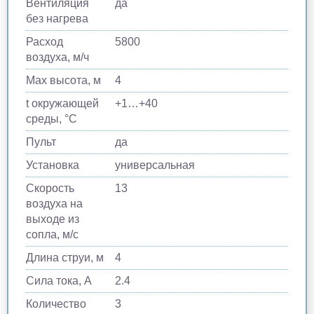
Вентиляция
да
без нагрева
Расход
5800
воздуха, м/ч
Max высота, м
4
t окружающей
+1…+40
среды, °C
Пульт
да
Установка
универсальная
Скорость
13
воздуха на
выходе из
сопла, м/с
Длина струи, м
4
Сила тока, A
2.4
Количество
3