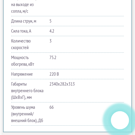
на выходе из
сопла, м/с
Длина струи, м
5
Сила тока, A
4.2
Количество
3
скоростей
Мощность
75.2
обогрева, кВт
Напряжение
220 В
Габариты
2340х282х313
внутреннего блока
(ШхВхГ), мм
Уровень шума
66
(внутренний/
внешний блок), Дб