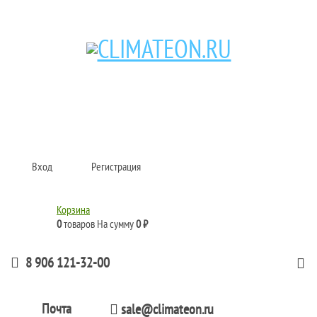
Кондиционеры и сплит-системы, газовые котлы, тепловые завесы, водяные
тепловентиляторы для квартиры, дома, офиса с доставкой в Самара и по
всей России.
Climate for life
Вход
Регистрация
Корзина
0
товаров
На сумму
0 ₽
8 906 121-32-00
Почта
sale@climateon.ru