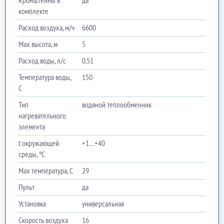
Кронштейны в
да
комплекте
Расход воздуха, м/ч
6600
Max высота, м
5
Расход воды, л/с
0.51
Температура воды,
150
C
Тип
водяной теплообменник
нагревательного
элемента
t окружающей
+1…+40
среды, °C
Max температура, C
29
Пульт
да
Установка
универсальная
Скорость воздуха
16