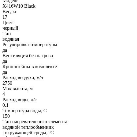
Модель
X416W10 Black
Вес, кг
17
Цвет
черный
Тип
водяная
Регулировка температуры
да
Вентиляция без нагрева
да
Кронштейны в комплекте
да
Расход воздуха, м/ч
2750
Max высота, м
4
Расход воды, л/с
0.1
Температура воды, C
150
Тип нагревательного элемента
водяной теплообменник
t окружающей среды, °C