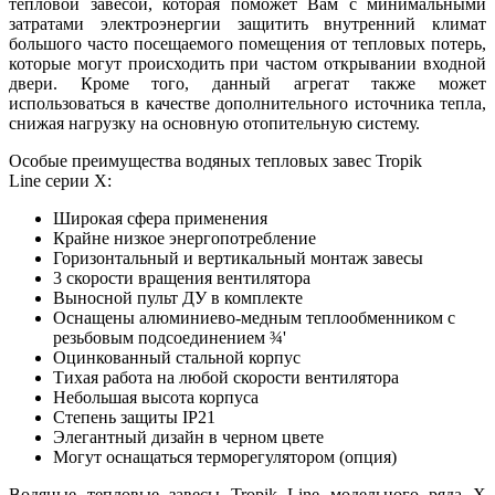
тепловой завесой, которая поможет Вам с минимальными
затратами электроэнергии защитить внутренний климат
большого часто посещаемого помещения от тепловых потерь,
которые могут происходить при частом открывании входной
двери. Кроме того, данный агрегат также может
использоваться в качестве дополнительного источника тепла,
снижая нагрузку на основную отопительную систему.
Особые преимущества водяных тепловых завес
Tropik
Line
серии X:
Широкая сфера применения
Крайне низкое энергопотребление
Горизонтальный и вертикальный монтаж завесы
3 скорости вращения вентилятора
Выносной пульт ДУ в комплекте
Оснащены алюминиево-медным теплообменником с
резьбовым подсоединением ¾'
Оцинкованный стальной корпус
Тихая работа на любой скорости вентилятора
Небольшая высота корпуса
Степень защиты IP21
Элегантный дизайн в черном цвете
Могут оснащаться терморегулятором (опция)
Водяные тепловые завесы Tropik Line модельного ряда Х