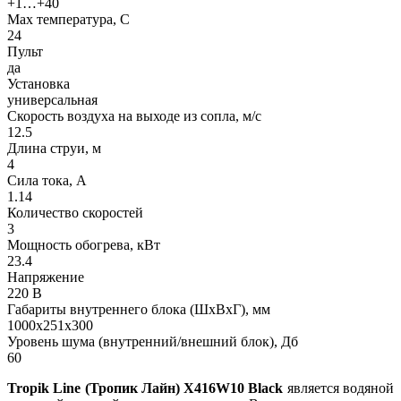
+1…+40
Max температура, C
24
Пульт
да
Установка
универсальная
Скорость воздуха на выходе из сопла, м/с
12.5
Длина струи, м
4
Сила тока, A
1.14
Количество скоростей
3
Мощность обогрева, кВт
23.4
Напряжение
220 В
Габариты внутреннего блока (ШхВхГ), мм
1000х251х300
Уровень шума (внутренний/внешний блок), Дб
60
Tropik Line (Тропик Лайн)
X416W10 Black
является водяной