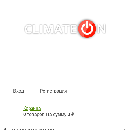
Кондиционеры и сплит-системы, газовые котлы,
тепловые завесы, водяные тепловентиляторы для
квартиры, дома, офиса с доставкой в Самара и по всей
России.
Climate for life
Вход
Регистрация
Корзина
0
товаров
На сумму
0 ₽