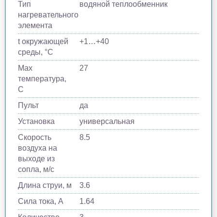
Тип
водяной теплообменник
нагревательного
элемента
t окружающей
+1…+40
среды, °C
Max
27
температура,
C
Пульт
да
Установка
универсальная
Скорость
8.5
воздуха на
выходе из
сопла, м/с
Длина струи, м
3.6
Сила тока, A
1.64