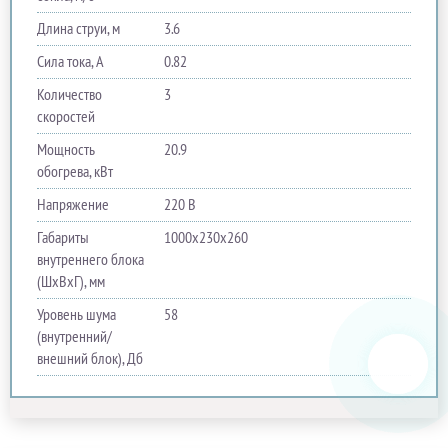
Длина струи, м
3.6
Сила тока, A
0.82
Количество
3
скоростей
Мощность
20.9
обогрева, кВт
Напряжение
220 В
Габариты
1000х230х260
внутреннего блока
(ШхВхГ), мм
Уровень шума
58
(внутренний/
внешний блок), Дб