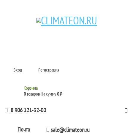
Кондиционеры и сплит-системы, газовые котлы, тепловые завесы, водяные
тепловентиляторы для квартиры, дома, офиса с доставкой в Самара и по
всей России.
Climate for life
Вход
Регистрация
Корзина
0
товаров
На сумму
0 ₽
8 906 121-32-00
Почта
sale@climateon.ru