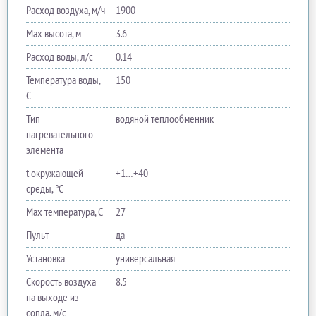
Расход воздуха, м/ч
1900
Max высота, м
3.6
Расход воды, л/с
0.14
Температура воды,
150
C
Тип
водяной теплообменник
нагревательного
элемента
t окружающей
+1…+40
среды, °C
Max температура, C
27
Пульт
да
Установка
универсальная
Скорость воздуха
8.5
на выходе из
сопла, м/с