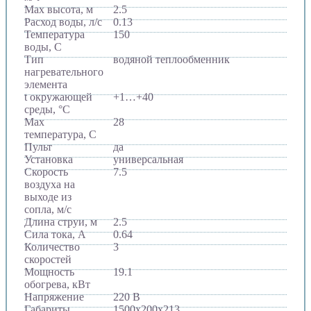
Max высота, м
2.5
Расход воды, л/с
0.13
Температура
150
воды, C
Тип
водяной теплообменник
нагревательного
элемента
t окружающей
+1…+40
среды, °C
Max
28
температура, C
Пульт
да
Установка
универсальная
Скорость
7.5
воздуха на
выходе из
сопла, м/с
Длина струи, м
2.5
Сила тока, A
0.64
Количество
3
скоростей
Мощность
19.1
обогрева, кВт
Напряжение
220 В
Габариты
1500х200х213