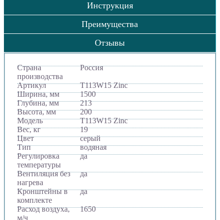
Инструкция
Преимущества
Отзывы
Страна
Россия
производства
Артикул
T113W15 Zinc
Ширина, мм
1500
Глубина, мм
213
Высота, мм
200
Модель
T113W15 Zinc
Вес, кг
19
Цвет
серый
Тип
водяная
Регулировка
да
температуры
Вентиляция без
да
нагрева
Кронштейны в
да
комплекте
Расход воздуха,
1650
м/ч