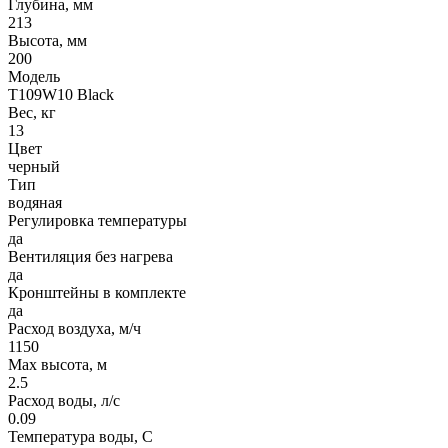
Глубина, мм
213
Высота, мм
200
Модель
T109W10 Black
Вес, кг
13
Цвет
черный
Тип
водяная
Регулировка температуры
да
Вентиляция без нагрева
да
Кронштейны в комплекте
да
Расход воздуха, м/ч
1150
Max высота, м
2.5
Расход воды, л/с
0.09
Температура воды, C