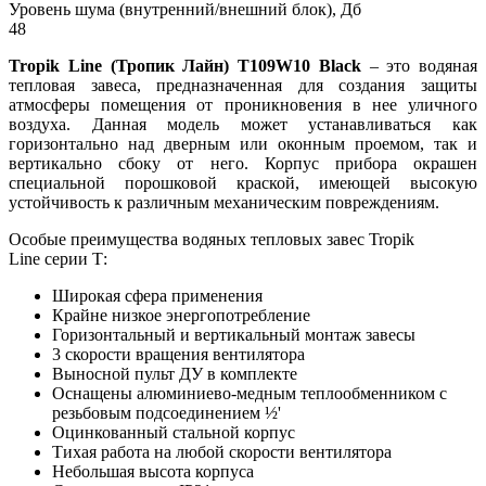
Уровень шума (внутренний/внешний блок), Дб
48
Tropik Line (Тропик Лайн) T109W10 Black
– это водяная
тепловая завеса, предназначенная для создания защиты
атмосферы помещения от проникновения в нее уличного
воздуха. Данная модель может устанавливаться как
горизонтально над дверным или оконным проемом, так и
вертикально сбоку от него. Корпус прибора окрашен
специальной порошковой краской, имеющей высокую
устойчивость к различным механическим повреждениям.
Особые преимущества водяных тепловых завес Tropik
Line серии Т:
Широкая сфера применения
Крайне низкое энергопотребление
Горизонтальный и вертикальный монтаж завесы
3 скорости вращения вентилятора
Выносной пульт ДУ в комплекте
Оснащены алюминиево-медным теплообменником с
резьбовым подсоединением ½'
Оцинкованный стальной корпус
Тихая работа на любой скорости вентилятора
Небольшая высота корпуса