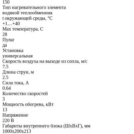
150
Тип нагревательного элемента
водяной теплообменник
t окружающей среды, °C
+1…+40
Max температура, C
28
Пульт
да
Установка
универсальная
Скорость воздуха на выходе из сопла, м/с
7.5
Длина струи, м
2.5
Сила тока, A
0.64
Количество скоростей
3
Мощность обогрева, кВт
13
Напряжение
220 В
Габариты внутреннего блока (ШхВхГ), мм
1000х200х213