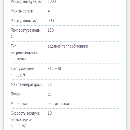
Расход воздуха, м/ч
5000
Max высота, м
4
Расход воды, л/с
0.35
Температура воды,
130
C
Тип
водяной теплообменник
нагревательного
элемента
t окружающей
+1…+40
среды, °C
Max температура, C
26
Пульт
да
Установка
вертикальная
Скорость воздуха
10
на выходе из
сопла, м/с