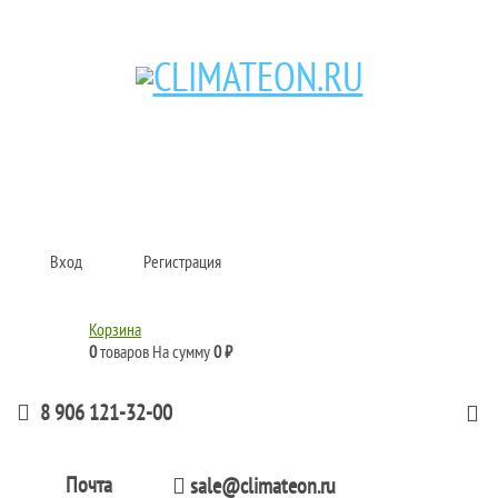
Кондиционеры и сплит-системы, газовые котлы, тепловые завесы, водяные
тепловентиляторы для квартиры, дома, офиса с доставкой в Самара и по
всей России.
Climate for life
Вход
Регистрация
Корзина
0
товаров
На сумму
0 ₽
8 906 121-32-00
Почта
sale@climateon.ru