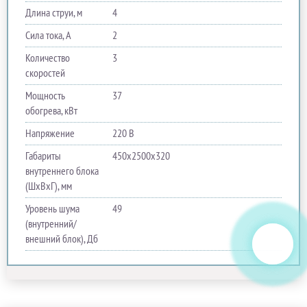
Длина струи, м
4
Сила тока, A
2
Количество
3
скоростей
Мощность
37
обогрева, кВт
Напряжение
220 В
Габариты
450х2500х320
внутреннего блока
(ШхВхГ), мм
Уровень шума
49
(внутренний/
внешний блок), Дб