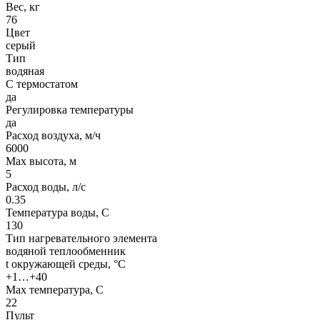
Вес, кг
76
Цвет
серый
Тип
водяная
С термостатом
да
Регулировка температуры
да
Расход воздуха, м/ч
6000
Max высота, м
5
Расход воды, л/с
0.35
Температура воды, C
130
Тип нагревательного элемента
водяной теплообменник
t окружающей среды, °C
+1…+40
Max температура, C
22
Пульт