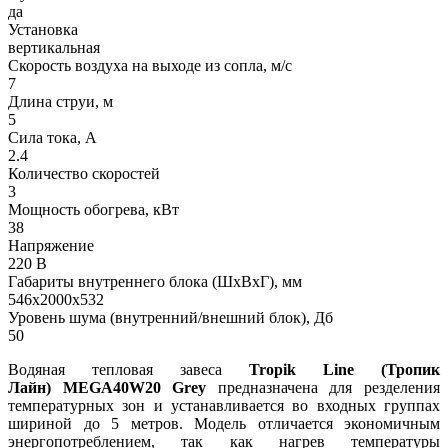
да
Установка
вертикальная
Скорость воздуха на выходе из сопла, м/с
7
Длина струи, м
5
Сила тока, A
2.4
Количество скоростей
3
Мощность обогрева, кВт
38
Напряжение
220 В
Габариты внутреннего блока (ШхВхГ), мм
546х2000х532
Уровень шума (внутренний/внешний блок), Дб
50
Водяная тепловая завеса
Tropik Line (Тропик
Лайн) MEGA40W20 Grey
предназначена для резделения
температурных зон и устанавливается во входных группах
шириной до 5 метров. Модель отличается экономичным
энергопотреблением, так как нагрев температуры