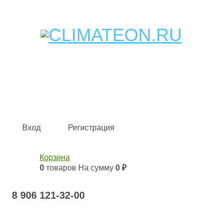
Кондиционеры и сплит-системы, газовые котлы,
тепловые завесы, водяные тепловентиляторы для
квартиры, дома, офиса с доставкой в Самара и по всей
России.
Climate for life
Вход
Регистрация
Корзина
0
товаров
На сумму
0 ₽
8 906 121-32-00