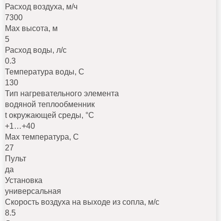
Расход воздуха, м/ч
7300
Max высота, м
5
Расход воды, л/с
0.3
Температура воды, C
130
Тип нагревательного элемента
водяной теплообменник
t окружающей среды, °C
+1…+40
Max температура, C
27
Пульт
да
Установка
универсальная
Скорость воздуха на выходе из сопла, м/с
8.5