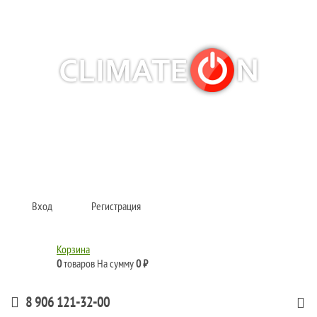
Кондиционеры и сплит-системы, газовые котлы, тепловые завесы, водяные
тепловентиляторы для квартиры, дома, офиса с доставкой в Самара и по
всей России.
Climate for life
Вход
Регистрация
Корзина
0
товаров
На сумму
0 ₽
8 906 121-32-00