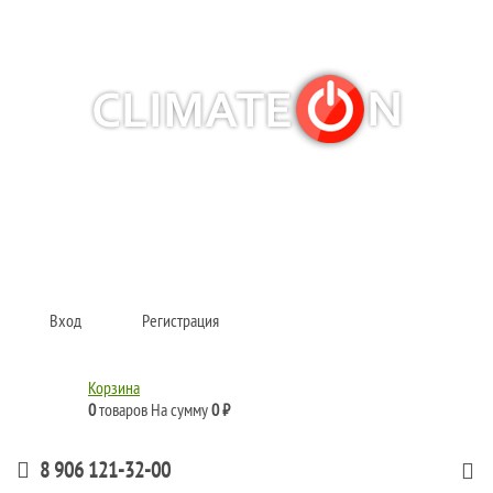
Кондиционеры и сплит-системы, газовые котлы, тепловые завесы, водяные
тепловентиляторы для квартиры, дома, офиса с доставкой в Самара и по
всей России.
Climate for life
Вход
Регистрация
Корзина
0
товаров
На сумму
0 ₽
8 906 121-32-00