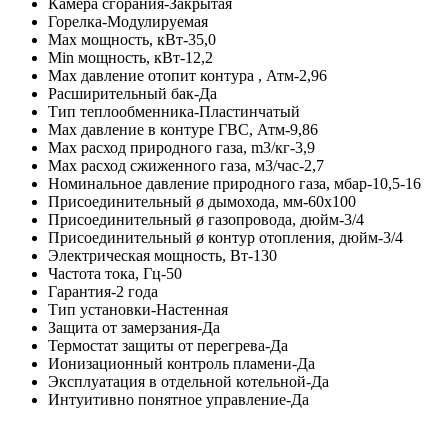
Камера сгорания-Закрытая
Горелка-Модулируемая
Max мощность, кВт-35,0
Min мощность, кВт-12,2
Max давление отопит контура , Атм-2,96
Расширительный бак-Да
Тип теплообменника-Пластинчатый
Max давление в контуре ГВС, Атм-9,86
Max расход природного газа, m3/кг-3,9
Max расход сжиженного газа, м3/час-2,7
Номинальное давление природного газа, мбар-10,5-16
Присоединительный ø дымохода, мм-60х100
Присоединительный ø газопровода, дюйм-3/4
Присоединительный ø контур отопления, дюйм-3/4
Электрическая мощность, Вт-130
Частота тока, Гц-50
Гарантия-2 года
Тип установки-Настенная
Защита от замерзания-Да
Термостат защиты от перегрева-Да
Ионизационный контроль пламени-Да
Эксплуатация в отдельной котельной-Да
Интуитивно понятное управление-Да