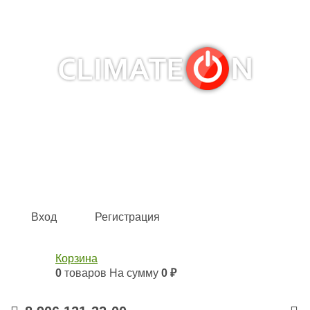
Кондиционеры и сплит-системы, газовые котлы,
тепловые завесы, водяные тепловентиляторы для
квартиры, дома, офиса с доставкой в Самара и по всей
России.
Climate for life
Вход
Регистрация
Корзина
0
товаров
На сумму
0 ₽