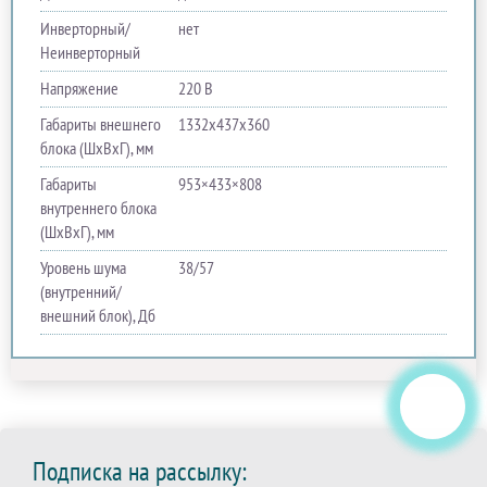
Инверторный/
нет
Неинверторный
Напряжение
220 В
Габариты внешнего
1332х437х360
блока (ШхВхГ), мм
Габариты
953×433×808
внутреннего блока
(ШхВхГ), мм
Уровень шума
38/57
(внутренний/
внешний блок), Дб
Подписка на рассылку: