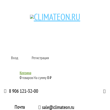
Кондиционеры и сплит-системы, газовые котлы, тепловые завесы, водяные
тепловентиляторы для квартиры, дома, офиса с доставкой в Самара и по
всей России.
Climate for life
Вход
Регистрация
Корзина
0
товаров
На сумму
0 ₽
8 906 121-32-00
Почта
sale@climateon.ru