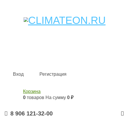
Кондиционеры и сплит-системы, газовые котлы,
тепловые завесы, водяные тепловентиляторы для
квартиры, дома, офиса с доставкой в Самара и по всей
России.
Climate for life
Вход
Регистрация
Корзина
0
товаров
На сумму
0 ₽
8 906 121-32-00