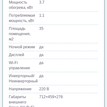
Мощность
3.7
обогрева, кВт
Потребляемая
1.1
мощность, кВт
Площадь
35
помещения,
м2
Ночной режим
да
Дисплей
да
Wi-Fi
да
управление
Инверторный/
да
Неинверторный
Напряжение
220 В
Габариты
712×459×276
внешнего