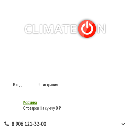
Кондиционеры и сплит-системы, газовые котлы, тепловые завесы, водяные
тепловентиляторы для квартиры, дома, офиса с доставкой в Самара и по
всей России.
Climate for life
Вход
Регистрация
Корзина
0
товаров
На сумму
0 ₽
8 906 121-32-00