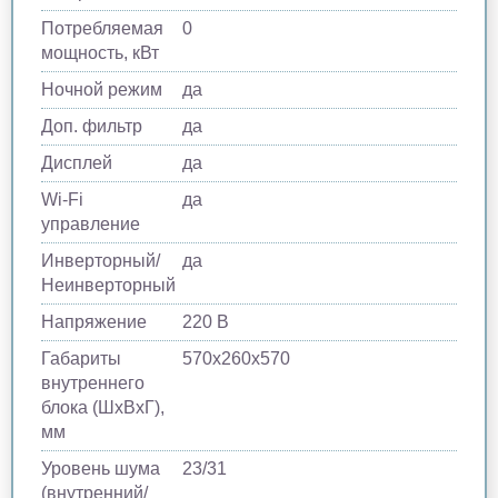
Потребляемая
0
мощность, кВт
Ночной режим
да
Доп. фильтр
да
Дисплей
да
Wi-Fi
да
управление
Инверторный/
да
Неинверторный
Напряжение
220 В
Габариты
570х260х570
внутреннего
блока (ШхВхГ),
мм
Уровень шума
23/31
(внутренний/