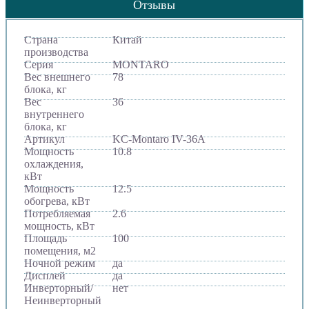
Отзывы
Страна
Китай
производства
Серия
MONTARO
Вес внешнего
78
блока, кг
Вес
36
внутреннего
блока, кг
Артикул
KC-Montaro IV-36А
Мощность
10.8
охлаждения,
кВт
Мощность
12.5
обогрева, кВт
Потребляемая
2.6
мощность, кВт
Площадь
100
помещения, м2
Ночной режим
да
Дисплей
да
Инверторный/
нет
Неинверторный