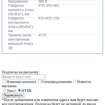
Напряжение
380 В
Габариты
970×395×805
внешнего блока
(ШхВхГ), мм
Габариты
835×835×250
внутреннего
блока (ШхВхГ),
мм
Уровень шума
41/55
(внутренний/
внешний блок),
Дб
Подписка на рассылку:
Новинки каталога
Спецпредложения
Новости
магазина
Текст
HTML
*После добавления или изменения адреса вам будет выслан
код подтверждения. Подписка будет не активной до ввода