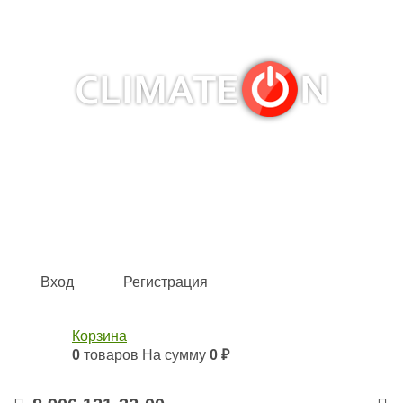
Кондиционеры и сплит-системы, газовые котлы,
тепловые завесы, водяные тепловентиляторы для
квартиры, дома, офиса с доставкой в Самара и по всей
России.
Climate for life
Вход
Регистрация
Корзина
0
товаров
На сумму
0 ₽