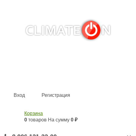
Кондиционеры и сплит-системы, газовые котлы,
тепловые завесы, водяные тепловентиляторы для
квартиры, дома, офиса с доставкой в Самара и по всей
России.
Climate for life
Вход
Регистрация
Корзина
0
товаров
На сумму
0 ₽