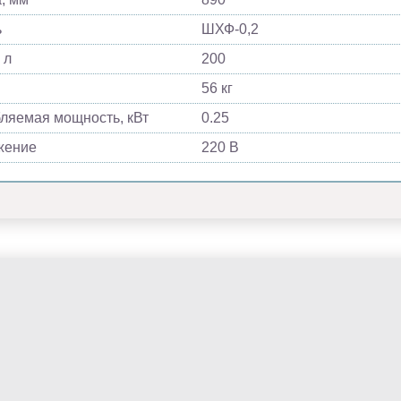
ь
ШХФ-0,2
 л
200
56 кг
ляемая мощность, кВт
0.25
жение
220 В