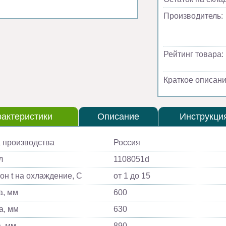
Производитель:
Рейтинг товара:
Краткое описани
актеристики
Описание
Инструкци
 производства
Россия
л
1108051d
он t на охлаждение, С
от 1 до 15
, мм
600
а, мм
630
, мм
890