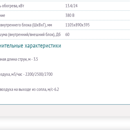
 обогрева, кВт
13.4/24
ние
380 В
 внутреннего блока (ШхВхГ), мм
1105х890х395
шума (внутренний/внешний блок), Дб
60
нительные характеристики
ая длина струи, м - 3.5
оздуха, м3/час - 2200/2500/2700
воздуха на выходе из сопла, м/с-6.2