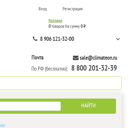
Вход
Регистрация
Корзина
0
товаров
На сумму
0 ₽
8 906 121-32-00
Почта
sale@climateon.ru
8 800 201-32-39
По РФ (бесплатно):
нтажа
Акции
Контакты
аре