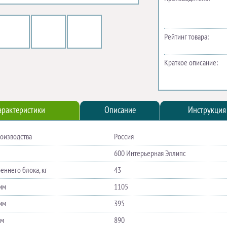
Рейтинг товара:
Краткое описание:
арактеристики
Описание
Инструкция
роизводства
Россия
600 Интерьерная Эллипс
еннего блока, кг
43
мм
1105
мм
395
мм
890