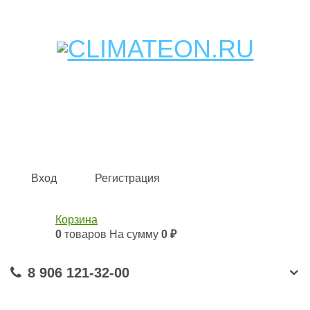
Кондиционеры и сплит-системы, газовые котлы,
тепловые завесы, водяные тепловентиляторы для
квартиры, дома, офиса с доставкой в Самара и по всей
России.
Climate for life
Вход
Регистрация
Корзина
0
товаров
На сумму
0 ₽
8 906 121-32-00