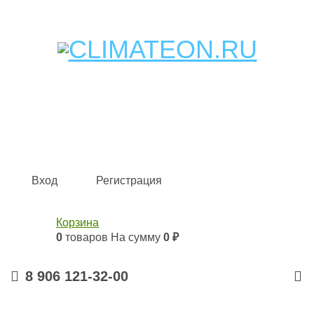
Кондиционеры и сплит-системы, газовые котлы,
тепловые завесы, водяные тепловентиляторы для
квартиры, дома, офиса с доставкой в Самара и по всей
России.
Climate for life
Вход
Регистрация
Корзина
0
товаров
На сумму
0 ₽
8 906 121-32-00