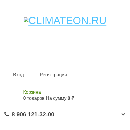
Кондиционеры и сплит-системы, газовые котлы,
тепловые завесы, водяные тепловентиляторы для
квартиры, дома, офиса с доставкой в Самара и по всей
России.
Climate for life
Вход
Регистрация
Корзина
0
товаров
На сумму
0 ₽
8 906 121-32-00