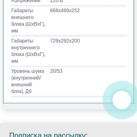
Напряжение
220 В
Габариты
668х469х252
внешнего
блока (ШхВхГ),
мм
Габариты
729х292х200
внутреннего
блока (ШхВхГ),
мм
Уровень шума
20/53
(внутренний/
внешний
блок), Дб
Подписка на рассылку: